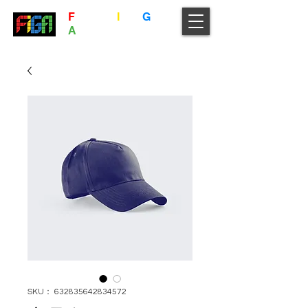
F
ukuoka
I
ndie
G
ame
A
ssociation
SKU： 632835642834572