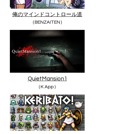
俺のマインドコントロール道
（BENZAITEN）
QuietMansion1
（
K App）