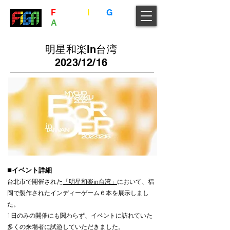
F
ukuoka
I
ndie
G
ame
A
ssociation
明星和楽in台湾
2023/12/16
■
イベント詳細
台北市で開催された
「明星和楽in台湾
」
において、福
岡で製作されたインディーゲーム６本を展示しまし
た。
​1日のみの
開催にも関わらず、イベントに訪れていた
多くの来場者に試遊していただきました。