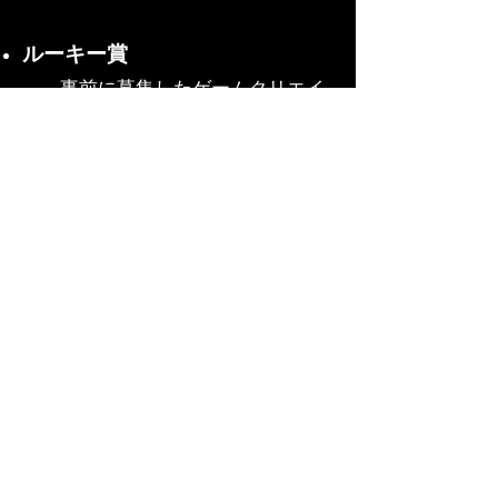
ルーキー賞
事前に募集したゲームクリエイ
ターの応募作品の中から、将来性を
期待できるクリエイターの作品を表
彰します。
申し込み条件とフォームはこち
ら
締め切りました！
賞品：トロフィー及び金一封、
副賞（ゲーミングモニター：
GIGABYTE G24F）
IndieGamesJapan賞
本年発表されたインディーゲー
ムの中から、IndieGamesJapan様が